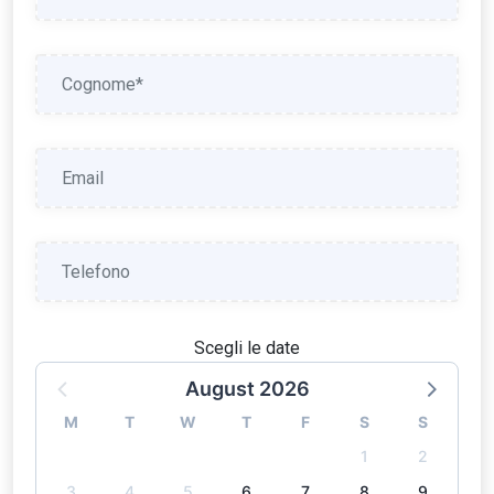
Scegli le date
August 2026
M
T
W
T
F
S
S
1
2
3
4
5
6
7
8
9