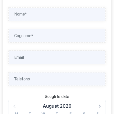
Scegli le date
August 2026
M
T
W
T
F
S
S