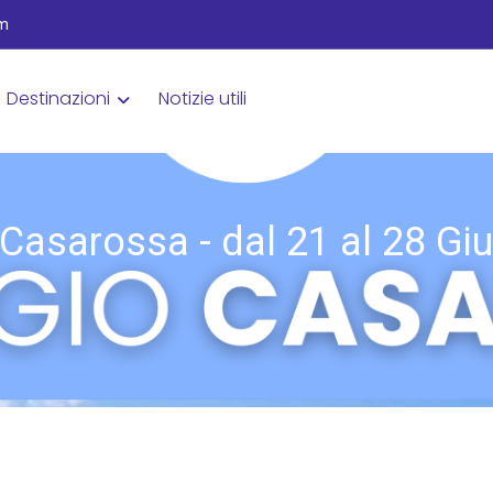
om
Destinazioni
Notizie utili
 Casarossa - dal 21 al 28 G