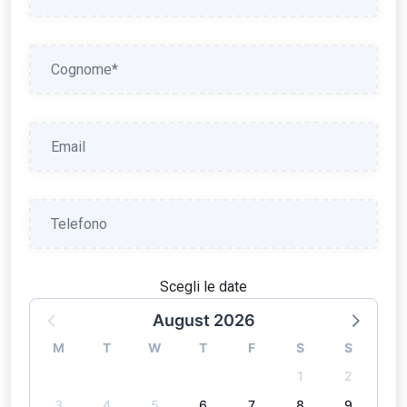
Scegli le date
August 2026
M
T
W
T
F
S
S
1
2
3
4
5
6
7
8
9