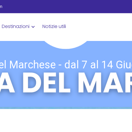
om
Destinazioni
Notizie utili
el Marchese - dal 7 al 14 Gi