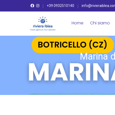
+39 0932510140
info@rivieraiblea.c
Home
Chi siamo
Marina d