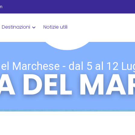
om
Destinazioni
Notizie utili
el Marchese - dal 5 al 12 Lu